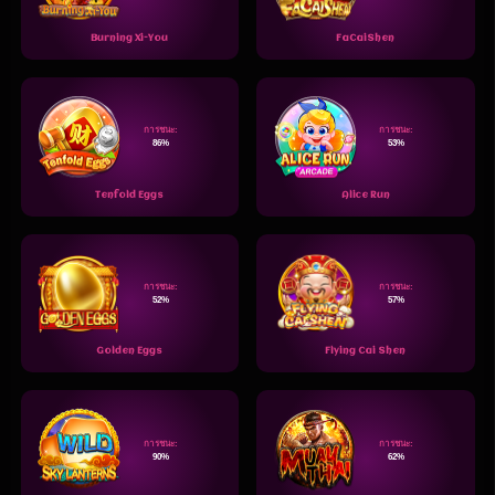
Burning Xi-You
FaCaiShen
การชนะ:
การชนะ:
86%
53%
Tenfold Eggs
Alice Run
การชนะ:
การชนะ:
52%
57%
Golden Eggs
Flying Cai Shen
การชนะ:
การชนะ:
90%
62%